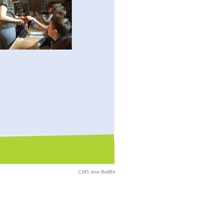
CMS door
RedBit