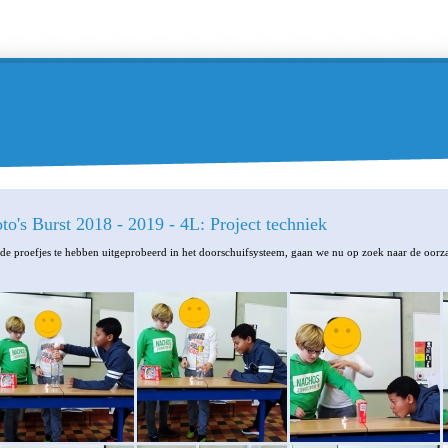
to's Burst 2018 - 2019 - 4L: Project techniek
de proefjes te hebben uitgeprobeerd in het doorschuifsysteem, gaan we nu op zoek naar de oorz