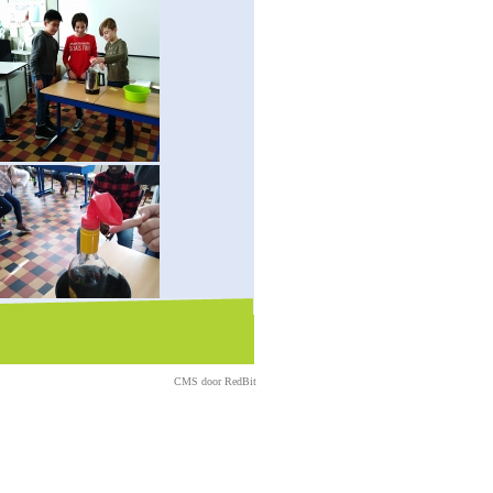
CMS door
RedBit