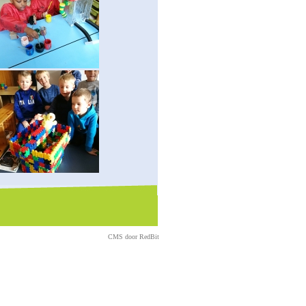
CMS door
RedBit