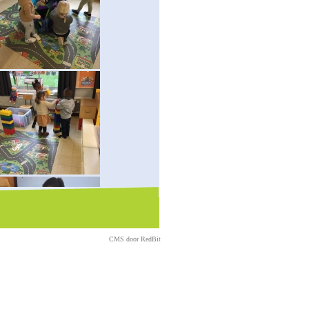
CMS door
RedBit