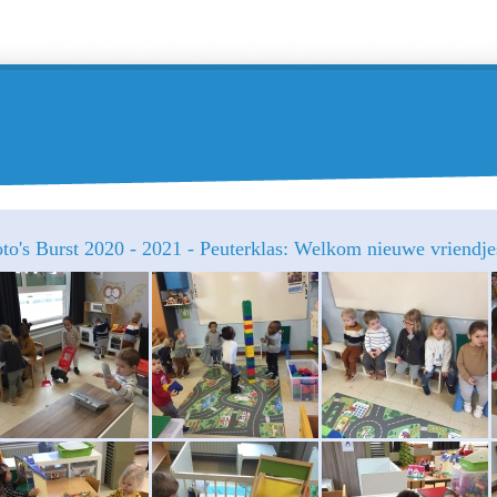
to's Burst 2020 - 2021 - Peuterklas: Welkom nieuwe vriendje