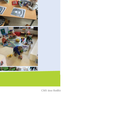
CMS door
RedBit