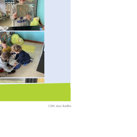
CMS door
RedBit